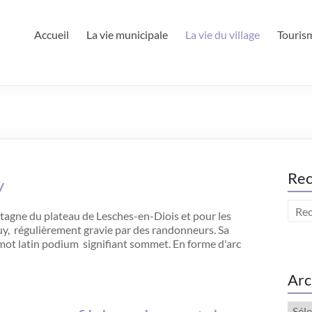
Accueil
La vie municipale
La vie du village
Touris
Rec
y
agne du plateau de Lesches-en-Diois et pour les
 Puy, régulièrement gravie par des randonneurs. Sa
ot latin podium signifiant sommet. En forme d'arc
Arc
Arch