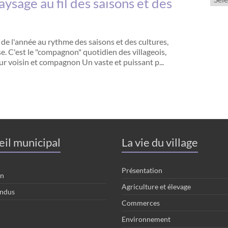
ysage au fil des saisons et des
de l'année au rythme des saisons et des cultures,
se. C'est le "compagnon" quotidien des villageois,
pour voisin et compagnon Un vaste et puissant p...
eil municipal
La vie du village
Présentation
on
Agriculture et élevage
ndus
Commerces
Environnement