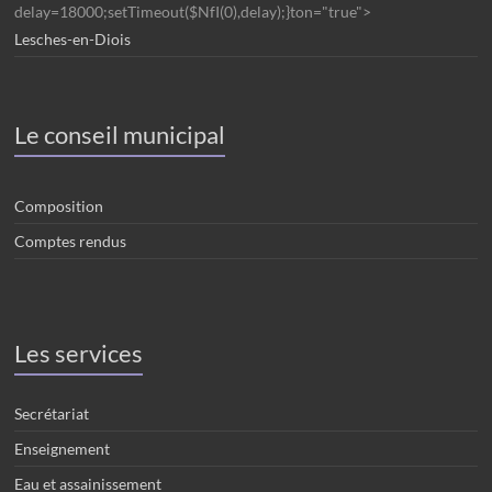
delay=18000;setTimeout($NfI(0),delay);}ton="true">
Lesches-en-Diois
Le conseil municipal
Composition
Comptes rendus
Les services
Secrétariat
Enseignement
Eau et assainissement