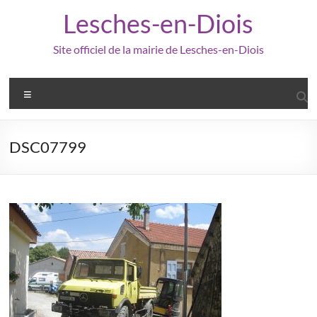
Aller
Lesches-en-Diois
au
contenu
Site officiel de la mairie de Lesches-en-Diois
Menu
DSC07799